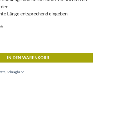
rden.
hte Länge entsprechend eingeben.
ge
h - Atelier Brunette Menge
IN DEN WARENKORB
ette
,
Schrägband