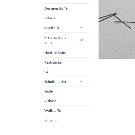
Designerstoffe
Leinen
meetMilk
Merchant and
Mills
Nani Iro Stoffe
Reststücke
SALE
Schnittmuster
Seide
Viskose
Wollstoffe
Zubehör