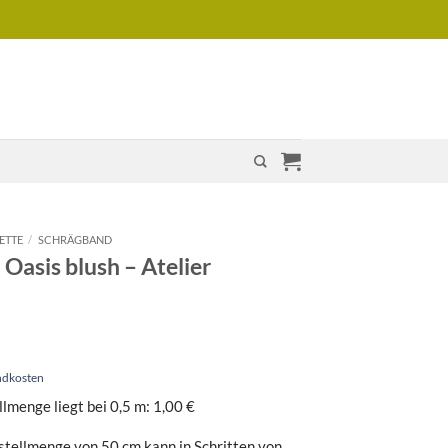
ETTE
/
SCHRÄGBAND
Oasis blush – Atelier
ndkosten
lmenge liegt bei 0,5 m: 1,00 €
tellmenge von 50 cm kann in Schritten von