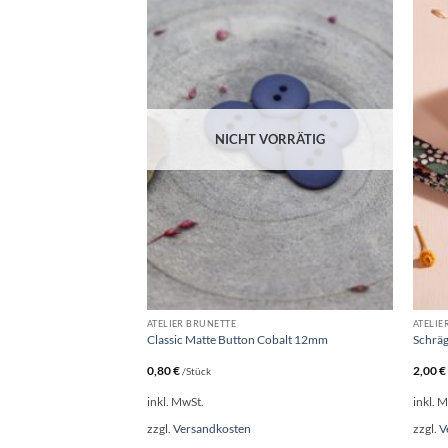
NICHT VORRÄTIG
ATELIER BRUNETTE
ATELIE
– Atelier Brunette
Classic Matte Button Cobalt 12mm
Schräg
0,80
€
2,00
€
/Stück
inkl. MwSt.
inkl. 
zzgl.
Versandkosten
zzgl.
V