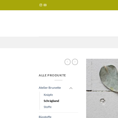
Zum
Inhalt
springen
ALLE PRODUKTE
Atelier Brunette
Knöpfe
Schrägband
Stoffe
Biostoffe