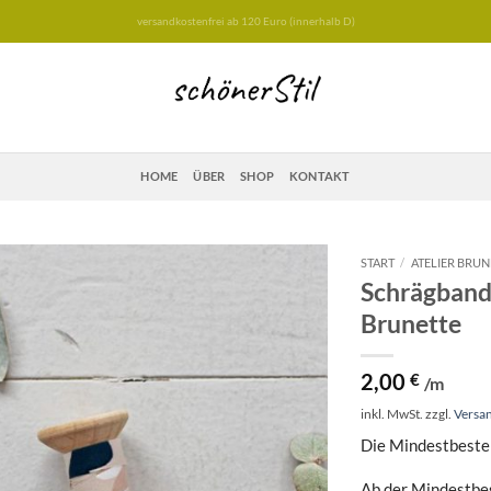
versandkostenfrei ab 120 Euro (innerhalb D)
HOME
ÜBER
SHOP
KONTAKT
START
/
ATELIER BRUN
Schrägband 
Brunette
2,00
€
/m
inkl. MwSt.
zzgl.
Versa
Die Mindestbestel
Ab der Mindestbes