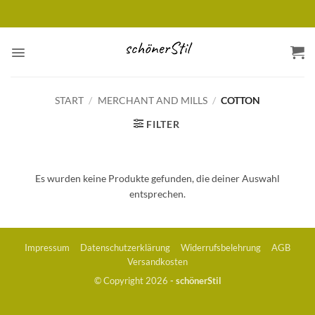
Zum
versandkostenfrei ab 120 Euro (innerhalb D)
Inhalt
springen
START
/
MERCHANT AND MILLS
/
COTTON
FILTER
Es wurden keine Produkte gefunden, die deiner Auswahl
entsprechen.
Impressum
Datenschutzerklärung
Widerrufsbelehrung
AGB
Versandkosten
© Copyright 2026
- schönerStil