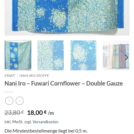
START
/
NANI IRO STOFFE
Nani Iro – Fuwari Cornflower – Double Gauze
Ursprünglicher
Aktueller
23,80
18,00
€
€
/m
Preis
Preis
inkl. MwSt.
zzgl.
Versandkosten
war:
ist:
23,80 €
18,00 €.
Die Mindestbestellmenge liegt bei 0,5 m.