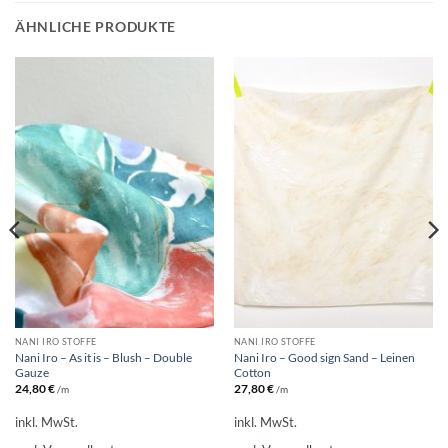
ÄHNLICHE PRODUKTE
NANI IRO STOFFE
NANI IRO STOFFE
Nani Iro – As it is – Blush – Double
Nani Iro – Good sign Sand – Leinen
Gauze
Cotton
24,80
€
27,80
€
/m
/m
inkl. MwSt.
inkl. MwSt.