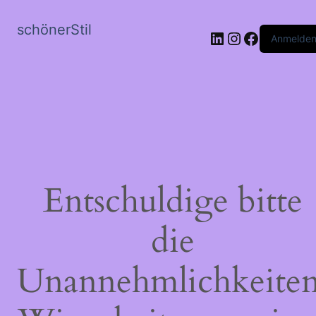
schönerStil
LinkedIn
Instagram
Faceboo
Anmelde
Entschuldige bitte
die
Unannehmlichkeiten