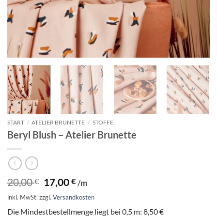
START
/
ATELIER BRUNETTE
/
STOFFE
Beryl Blush – Atelier Brunette
Ursprünglicher
Aktueller
20,00
17,00
€
€
/m
Preis
Preis
inkl. MwSt.
zzgl.
Versandkosten
war:
ist:
20,00 €
17,00 €.
Die Mindestbestellmenge liegt bei 0,5 m: 8,50 €