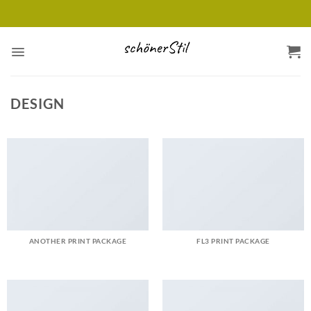
Zum
versandkostenfrei ab 120 Euro (innerhalb D)
Inhalt
springen
DESIGN
ANOTHER PRINT PACKAGE
FL3 PRINT PACKAGE